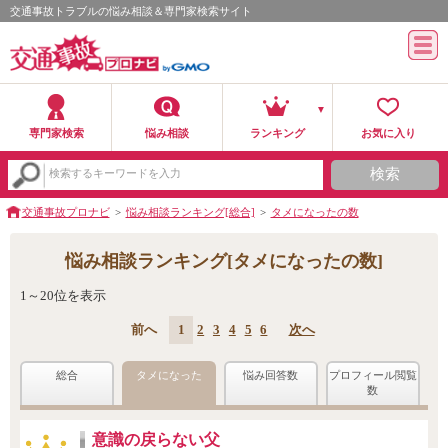
交通事故トラブルの悩み相談＆専門家検索サイト
専門家検索
悩み相談
ランキング
お気に入り
検索
検索するキーワードを入力
交通事故プロナビ
悩み相談ランキング[総合]
タメになったの数
悩み相談ランキング[タメになったの数]
1～20位を表示
前へ
1
2
3
4
5
6
次へ
総合
タメになった
悩み回答数
プロフィール閲覧
数
意識の戻らない父