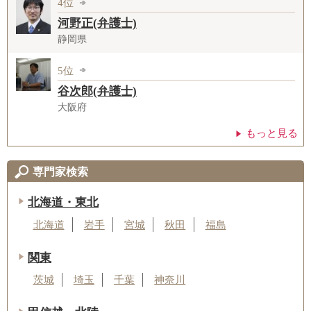
4位
河野正(弁護士)
静岡県
5位
谷次郎(弁護士)
大阪府
もっと見る
専門家検索
北海道・東北
北海道
岩手
宮城
秋田
福島
関東
茨城
埼玉
千葉
神奈川