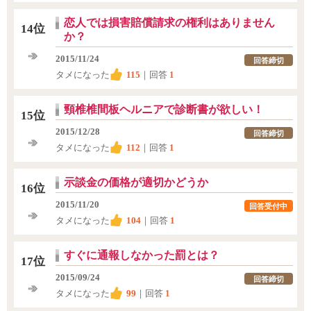
恋人では損害賠償請求の権利はありません
14位
か？
2015/11/24
回答締切
タメになった
115
｜回答
1
頸椎椎間板ヘルニアで診断書が欲しい！
15位
2015/12/28
回答締切
タメになった
112
｜回答
1
示談金の価格が適切かどうか
16位
2015/11/20
回答受付中
タメになった
104
｜回答
1
すぐに通報しなかった罰とは？
17位
2015/09/24
回答締切
タメになった
99
｜回答
1