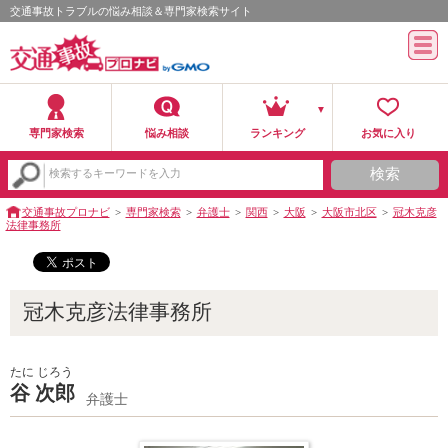
交通事故トラブルの悩み相談＆専門家検索サイト
専門家検索
悩み相談
ランキング
お気に入り
検索
検索するキーワードを入力
交通事故プロナビ
専門家検索
弁護士
関西
大阪
大阪市北区
冠木克彦
法律事務所
冠木克彦法律事務所
たに じろう
谷 次郎
弁護士