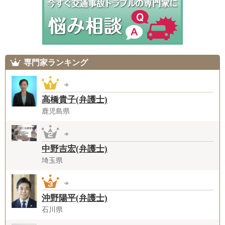
専門家ランキング
高橋貴子(弁護士)
鹿児島県
中野吉宏(弁護士)
埼玉県
沖野陽平(弁護士)
石川県