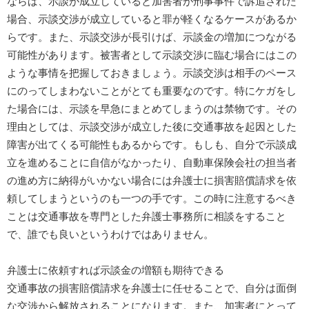
ならば、示談が成立していると加害者が刑事事件で訴追された
場合、示談交渉が成立していると罪が軽くなるケースがあるか
らです。また、示談交渉が長引けば、示談金の増加につながる
可能性があります。被害者として示談交渉に臨む場合にはこの
ような事情を把握しておきましょう。示談交渉は相手のペース
にのってしまわないことがとても重要なのです。特にケガをし
た場合には、示談を早急にまとめてしまうのは禁物です。その
理由としては、示談交渉が成立した後に交通事故を起因とした
障害が出てくる可能性もあるからです。もしも、自分で示談成
立を進めることに自信がなかったり、自動車保険会社の担当者
の進め方に納得がいかない場合には弁護士に損害賠償請求を依
頼してしまうというのも一つの手です。この時に注意するべき
ことは交通事故を専門とした弁護士事務所に相談をすること
で、誰でも良いというわけではありません。
弁護士に依頼すれば示談金の増額も期待できる
交通事故の損害賠償請求を弁護士に任せることで、自分は面倒
な交渉から解放されることになります。また、加害者にとって