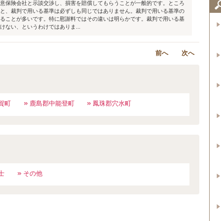
意保険会社と示談交渉し、損害を賠償してもらうことが一般的です。ところ
と、裁判で用いる基準は必ずしも同じではありません。裁判で用いる基準の
ることが多いです。特に慰謝料ではその違いは明らかです。裁判で用いる基
ない、というわけではありま...
前へ
次へ
賀町
鹿島郡中能登町
鳳珠郡穴水町
士
その他