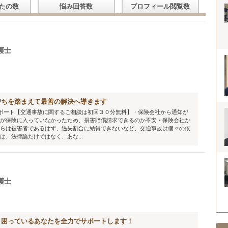
たの数
悩み回答数
プロフィール閲覧数
護士
持ちを踏まえて最善の解決へ導きます
ポート【交通事故に関するご相談は初回３０分無料】・保険会社から通知が
が保険に入っていなかったため、損害賠償請求できるのか不安・保険会社か
らは被害者であるはず、過失割合に納得できないなど、交通事故は個々の依
、法律論だけではなく、あな...
護士
！困っているあなたを全力でサポートします！