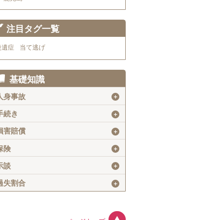
注目タグ一覧
後遺症
当て逃げ
基礎知識
人身事故
＋
手続き
＋
損害賠償
＋
保険
＋
示談
＋
過失割合
＋