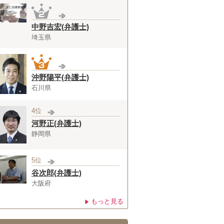
中野吉宏(弁護士)
埼玉県
沖野陽平(弁護士)
石川県
4位
河野正(弁護士)
静岡県
5位
谷次郎(弁護士)
大阪府
もっと見る