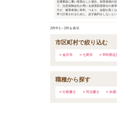
交通事故に遭い怪我をした場合、加害者側の任
で、任意保険会社が用いる損害賠償算出の基準
方が、被害者側に有利、つまり、金額が高くな
準で計算されるために、必ず裁判をしないといけ
2件中1～2件を表示
市区町村で絞り込む
金沢市
七尾市
羽咋郡志
職種から探す
行政書士
司法書士
弁護