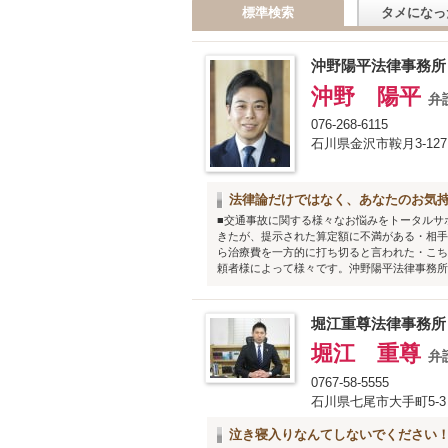
標準検索
タメになっ
沖野陽平法律事務所
沖野 陽平
弁
076-268-6115
石川県金沢市鞍月3-127
法律論だけではなく、あなたのお気
■交通事故に関する様々なお悩みをトータルサ
きたが、提示された算定額に不満がある・相手
ら治療費を一方的に打ち切ると言われた・こち
頼者様によって様々です。沖野陽平法律事務所は
堀江重尊法律事務所
堀江 重尊
弁
0767-58-5555
石川県七尾市大手町5-3
泣き寝入りなんてしないでください