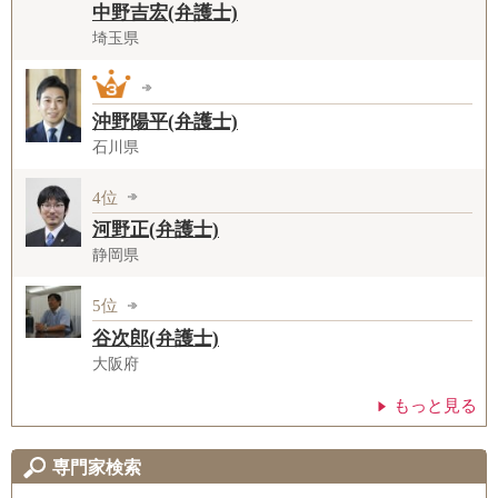
中野吉宏(弁護士)
埼玉県
沖野陽平(弁護士)
石川県
4位
河野正(弁護士)
静岡県
5位
谷次郎(弁護士)
大阪府
もっと見る
専門家検索