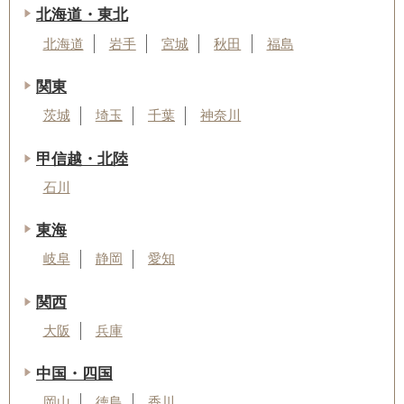
北海道・東北
北海道
岩手
宮城
秋田
福島
関東
茨城
埼玉
千葉
神奈川
甲信越・北陸
石川
東海
岐阜
静岡
愛知
関西
大阪
兵庫
中国・四国
岡山
徳島
香川