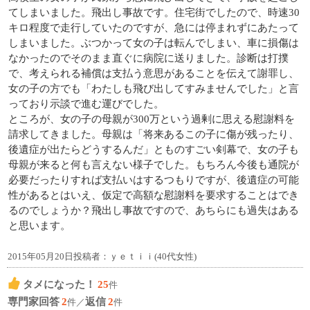
てしまいました。飛出し事故です。住宅街でしたので、時速30
キロ程度で走行していたのですが、急には停まれずにあたって
しまいました。ぶつかって女の子は転んでしまい、車に損傷は
なかったのでそのまま直ぐに病院に送りました。診断は打撲
で、考えられる補償は支払う意思があることを伝えて謝罪し、
女の子の方でも「わたしも飛び出してすみませんでした」と言
っており示談で進む運びでした。
ところが、女の子の母親が300万という過剰に思える慰謝料を
請求してきました。母親は「将来あるこの子に傷が残ったり、
後遺症が出たらどうするんだ」とものすごい剣幕で、女の子も
母親が来ると何も言えない様子でした。もちろん今後も通院が
必要だったりすれば支払いはするつもりですが、後遺症の可能
性があるとはいえ、仮定で高額な慰謝料を要求することはでき
るのでしょうか？飛出し事故ですので、あちらにも過失はある
と思います。
2015年05月20日投稿者：ｙｅｔｉｉ(40代女性)
タメになった！
25
件
専門家回答
2
返信
2
件／
件