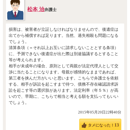
松本 治
弁護士
損害は、被害者が立証しなければなりませんので、後遺症は
出てから補償すれば足ります。当然、過失相殺も問題になる
でしょう。
清算条項（＝それ以上お互いに請求しないこととする条項）
に、予測できない後遺症が出た際は別途協議するとすること
等が考えられます。
相手が未成年の場合、原則として両親が法定代理人として交
渉に当たることになります。母親が感情的なままであれば、
第三者を挟んだ方がいいと思います。こちらで弁護士を依頼
する、相手が訴訟を起こすまで待つ、債務不存在確認請求訴
訟を起こす等の選択肢があります。法定利率（年５％）が高
いので、早期に、こちらで相当と考える額を支払ってもいい
でしょう。
2015年05月20日22時40分
13
タメになった！