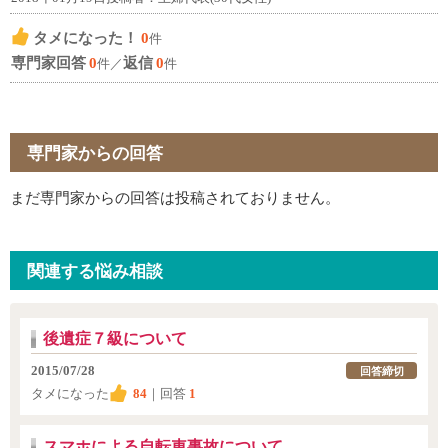
タメになった！
0
件
専門家回答
0
返信
0
件／
件
専門家からの回答
まだ専門家からの回答は投稿されておりません。
関連する悩み相談
後遺症７級について
2015/07/28
回答締切
タメになった
84
｜回答
1
スマホによる自転車事故について。