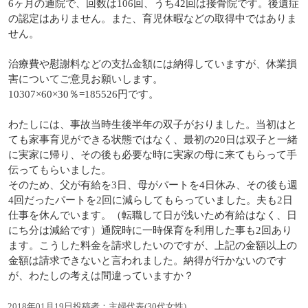
6ヶ月の通院で、回数は106回、うち42回は接骨院です。後遺症
の認定はありません。また、育児休暇などの取得中ではありま
せん。
治療費や慰謝料などの支払金額には納得していますが、休業損
害についてご意見お願いします。
10307×60×30％=185526円です。
わたしには、事故当時生後半年の双子がおりました。当初はと
ても家事育児ができる状態ではなく、最初の20日は双子と一緒
に実家に帰り、その後も必要な時に実家の母に来てもらって手
伝ってもらいました。
そのため、父が有給を3日、母がパートを4日休み、その後も週
4回だったパートを2回に減らしてもらっていました。夫も2日
仕事を休んでいます。（転職して日が浅いため有給はなく、日
にち分は減給です）通院時に一時保育を利用した事も2回あり
ます。こうした料金を請求したいのですが、上記の金額以上の
金額は請求できないと言われました。納得が行かないのです
が、わたしの考えは間違っていますか？
2018年01月19日投稿者：主婦代表(30代女性)