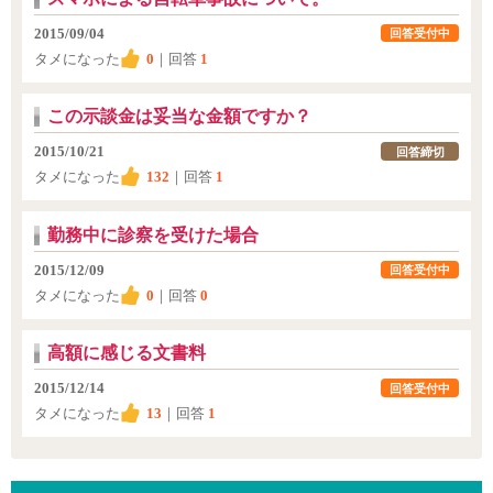
2015/09/04
回答受付中
タメになった
0
｜回答
1
この示談金は妥当な金額ですか？
2015/10/21
回答締切
タメになった
132
｜回答
1
勤務中に診察を受けた場合
2015/12/09
回答受付中
タメになった
0
｜回答
0
高額に感じる文書料
2015/12/14
回答受付中
タメになった
13
｜回答
1