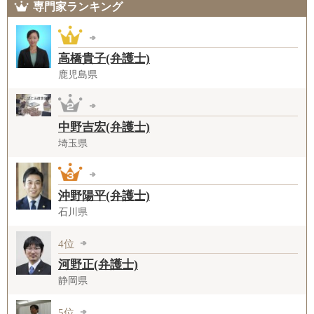
専門家ランキング
高橋貴子(弁護士)
鹿児島県
中野吉宏(弁護士)
埼玉県
沖野陽平(弁護士)
石川県
4位
河野正(弁護士)
静岡県
5位