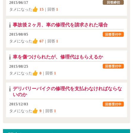
2015/06/17
回答締切
タメになった
15
｜回答
1
事故後２ヶ月、車の修理代を請求された場合
2015/08/05
回答受付中
タメになった
67
｜回答
1
車を傷つけられたが、修理代はもらえるか
2015/08/25
回答受付中
タメになった
0
｜回答
1
デリバリーバイクの修理代を支払わなければならな
いのか
2015/12/03
回答受付中
タメになった
9
｜回答
1