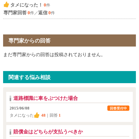
タメになった！
0
件
専門家回答
0
返信
0
件／
件
専門家からの回答
まだ専門家からの回答は投稿されておりません。
関連する悩み相談
道路標識に車をぶつけた場合
2015/06/08
回答受付中
タメになった
48
｜回答
1
賠償金はどちらが支払うべきか