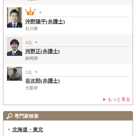
沖野陽平(弁護士)
石川県
4位
河野正(弁護士)
静岡県
5位
谷次郎(弁護士)
大阪府
もっと見る
専門家検索
北海道・東北