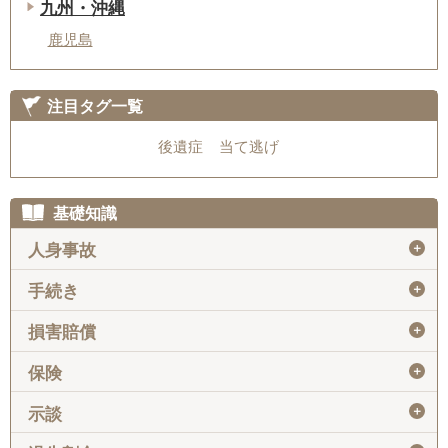
九州・沖縄
鹿児島
注目タグ一覧
後遺症
当て逃げ
基礎知識
＋
人身事故
＋
手続き
＋
損害賠償
＋
保険
＋
示談