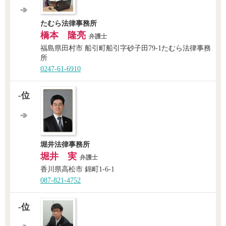
たむら法律事務所
橋本 隆亮
弁護士
福島県田村市 船引町船引字砂子田79-1たむら法律事務
所
0247-61-6910
-位
堀井法律事務所
堀井 実
弁護士
香川県高松市 錦町1-6-1
087-821-4752
-位