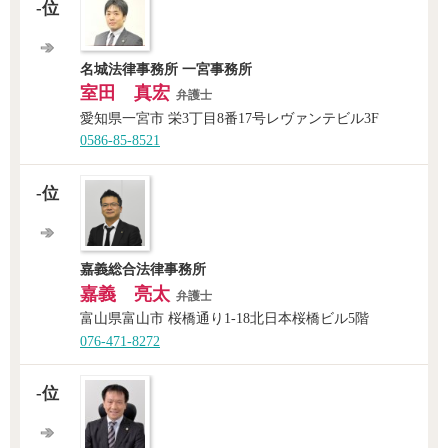
-位
名城法律事務所 一宮事務所
室田 真宏
弁護士
愛知県一宮市 栄3丁目8番17号レヴァンテビル3F
0586-85-8521
-位
嘉義総合法律事務所
嘉義 亮太
弁護士
富山県富山市 桜橋通り1-18北日本桜橋ビル5階
076-471-8272
-位