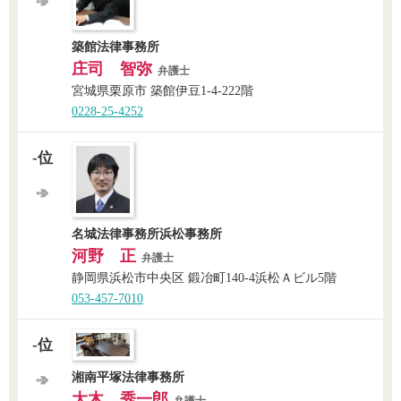
築館法律事務所
庄司 智弥
弁護士
宮城県栗原市 築館伊豆1-4-222階
0228-25-4252
-位
名城法律事務所浜松事務所
河野 正
弁護士
静岡県浜松市中央区 鍛冶町140-4浜松Ａビル5階
053-457-7010
-位
湘南平塚法律事務所
大木 秀一郎