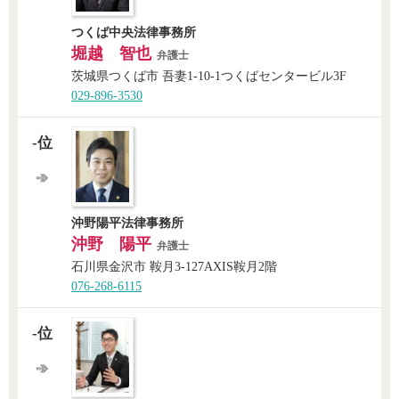
つくば中央法律事務所
堀越 智也
弁護士
茨城県つくば市 吾妻1-10-1つくばセンタービル3F
029-896-3530
-位
沖野陽平法律事務所
沖野 陽平
弁護士
石川県金沢市 鞍月3-127AXIS鞍月2階
076-268-6115
-位