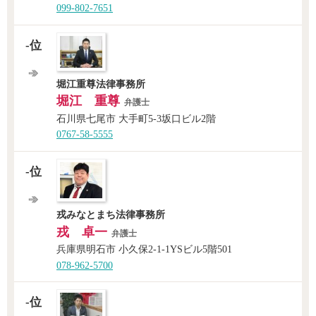
099-802-7651
-位
堀江重尊法律事務所
堀江 重尊
弁護士
石川県七尾市 大手町5-3坂口ビル2階
0767-58-5555
-位
戎みなとまち法律事務所
戎 卓一
弁護士
兵庫県明石市 小久保2-1-1YSビル5階501
078-962-5700
-位