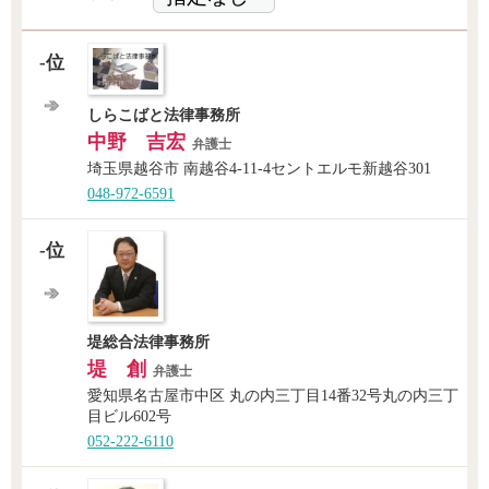
-位
しらこばと法律事務所
中野 吉宏
弁護士
埼玉県越谷市 南越谷4-11-4セントエルモ新越谷301
048-972-6591
-位
堤総合法律事務所
堤 創
弁護士
愛知県名古屋市中区 丸の内三丁目14番32号丸の内三丁
目ビル602号
052-222-6110