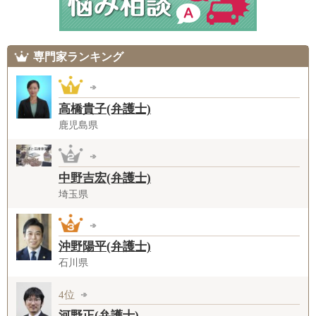
専門家ランキング
高橋貴子(弁護士)
鹿児島県
中野吉宏(弁護士)
埼玉県
沖野陽平(弁護士)
石川県
4位
河野正(弁護士)