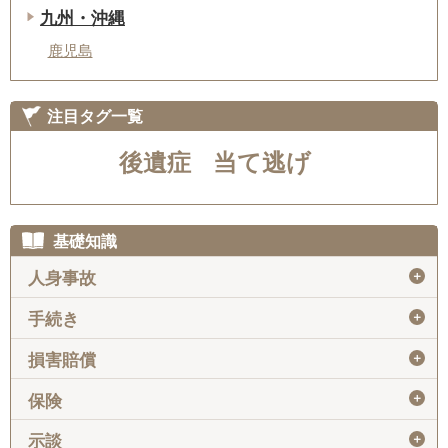
九州・沖縄
鹿児島
注目タグ一覧
後遺症
当て逃げ
基礎知識
＋
人身事故
＋
手続き
＋
損害賠償
＋
保険
＋
示談