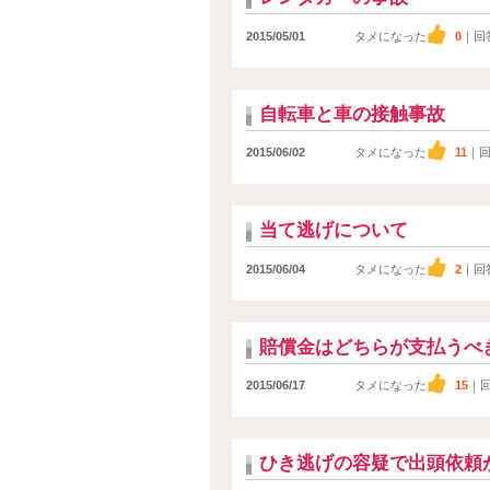
2015/05/01
タメになった
0
｜回
自転車と車の接触事故
2015/06/02
タメになった
11
｜
当て逃げについて
2015/06/04
タメになった
2
｜回
賠償金はどちらが支払うべ
2015/06/17
タメになった
15
｜
ひき逃げの容疑で出頭依頼