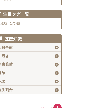
注目タグ一覧
後遺症
当て逃げ
基礎知識
人身事故
＋
手続き
＋
損害賠償
＋
保険
＋
示談
＋
過失割合
＋