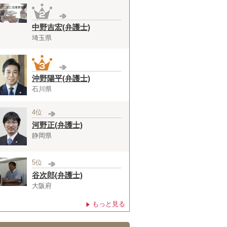
中野吉宏(弁護士)
埼玉県
沖野陽平(弁護士)
石川県
4位
河野正(弁護士)
静岡県
5位
谷次郎(弁護士)
大阪府
もっと見る