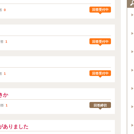
回答受付中
答
0
回答受付中
回答
1
回答受付中
答
1
きか
回答締切
回答
1
がありました