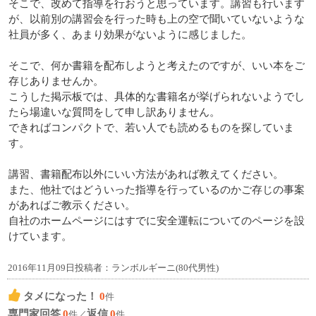
そこで、改めて指導を行おうと思っています。講習も行います
が、以前別の講習会を行った時も上の空で聞いていないような
社員が多く、あまり効果がないように感じました。
そこで、何か書籍を配布しようと考えたのですが、いい本をご
存じありませんか。
こうした掲示板では、具体的な書籍名が挙げられないようでし
たら場違いな質問をして申し訳ありません。
できればコンパクトで、若い人でも読めるものを探していま
す。
講習、書籍配布以外にいい方法があれば教えてください。
また、他社ではどういった指導を行っているのかご存じの事案
があればご教示ください。
自社のホームページにはすでに安全運転についてのページを設
けています。
2016年11月09日投稿者：ランボルギーニ(80代男性)
タメになった！
0
件
専門家回答
0
返信
0
件／
件