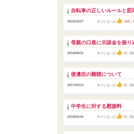
自転車の正しいルールと罰
2015/10/27
タメになった
155
｜
母親の口座に示談金を振り
2016/08/31
タメになった
0
｜回
後遺症の難聴について
2017/03/13
タメになった
6
｜回
中学生に対する慰謝料
2018/02/16
タメになった
0
｜回