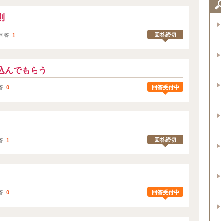
則
回答締切
回答
1
込んでもらう
回答受付中
答
0
回答締切
答
1
回答受付中
答
0