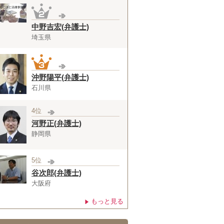
中野吉宏(弁護士)
埼玉県
沖野陽平(弁護士)
石川県
4位
河野正(弁護士)
静岡県
5位
谷次郎(弁護士)
大阪府
もっと見る