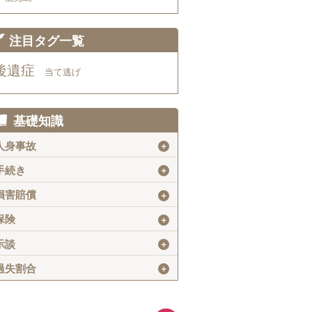
注目タグ一覧
後遺症
当て逃げ
基礎知識
人身事故
＋
手続き
＋
損害賠償
＋
保険
＋
示談
＋
過失割合
＋