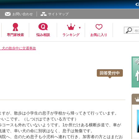
お問い合わせ
サイトマップ
検
専門家検索
悩み相談
ランキング
お気に入り
08 犬の散歩中に交通事故
回答受付中
。
ますが、散歩は小学生の息子が学校から帰ってきて行っています。
いいこです。（しつけはできている方です）
歩コースも外れていないようです。1か所だけある横断歩道で、車が
低速で、幸い犬の命に別状はなく、息子は無傷です。
病院へ、念のため息子も小児科へ連れて行き、加害者の方とはまだお