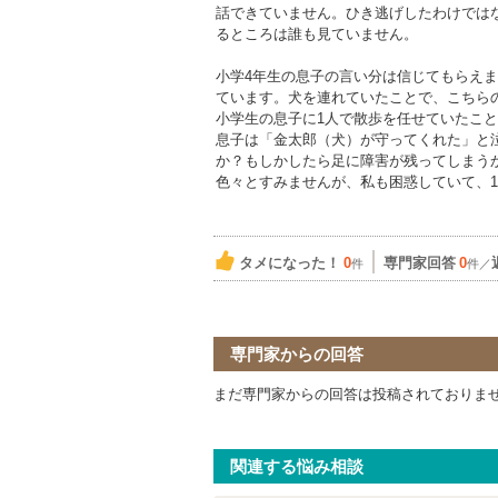
話できていません。ひき逃げしたわけでは
るところは誰も見ていません。
小学4年生の息子の言い分は信じてもらえ
ています。犬を連れていたことで、こちら
小学生の息子に1人で散歩を任せていたこ
息子は「金太郎（犬）が守ってくれた」と
か？もしかしたら足に障害が残ってしまう
色々とすみませんが、私も困惑していて、
タメになった！
0
専門家回答
0
件
件／
専門家からの回答
まだ専門家からの回答は投稿されておりま
関連する悩み相談