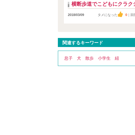
横断歩道でこどもにクラク
2018/03/09
タメになった
0
｜回
関連するキーワード
息子
犬
散歩
小学生
紐