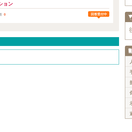
ション
回答受付中
答
0