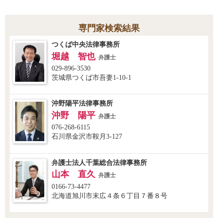
専門家検索結果
つくば中央法律事務所
堀越 智也
弁護士
029-896-3530
茨城県つくば市吾妻1-10-1
沖野陽平法律事務所
沖野 陽平
弁護士
076-268-6115
石川県金沢市鞍月3-127
弁護士法人千葉総合法律事務所
山本 直久
弁護士
0166-73-4477
北海道旭川市末広４条６丁目７番８号