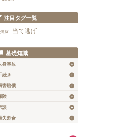
注目タグ一覧
当て逃げ
後遺症
基礎知識
人身事故
＋
手続き
＋
損害賠償
＋
保険
＋
示談
＋
過失割合
＋