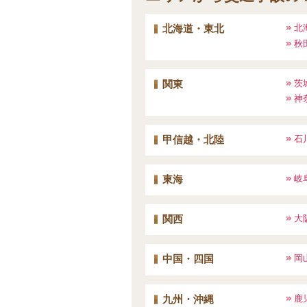
北
北海道・東北
秋
茨
関東
神
石
甲信越・北陸
岐
東海
大
関西
岡
中国・四国
鹿
九州・沖縄