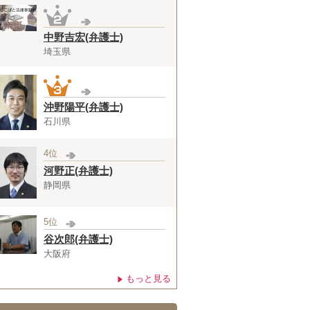
中野吉宏(弁護士)
埼玉県
沖野陽平(弁護士)
石川県
4位
河野正(弁護士)
静岡県
5位
谷次郎(弁護士)
大阪府
もっと見る