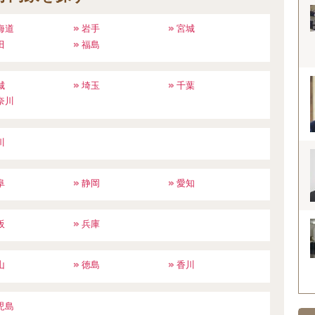
海道
岩手
宮城
田
福島
城
埼玉
千葉
奈川
川
阜
静岡
愛知
阪
兵庫
山
徳島
香川
児島