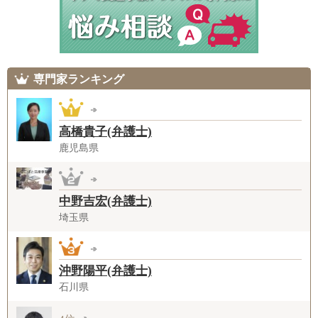
専門家ランキング
高橋貴子(弁護士)
鹿児島県
中野吉宏(弁護士)
埼玉県
沖野陽平(弁護士)
石川県