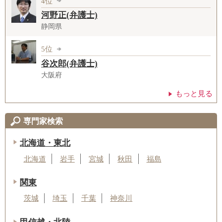
4位
河野正(弁護士)
静岡県
5位
谷次郎(弁護士)
大阪府
もっと見る
専門家検索
北海道・東北
北海道
岩手
宮城
秋田
福島
関東
茨城
埼玉
千葉
神奈川